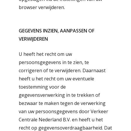
Projecten
Advies En Verkeerspla
browser verwijderen.
Verkeersplan
Verkeersregelaars
Nieuws
Evenementen
Verkeersmaatregelen
GEGEVENS INZIEN, AANPASSEN OF
Over Ons
VERWIJDEREN
Parkeerbeheer
Permanente Bebord
Werken Bij
Certificaten
Tijdelijke Bebording
U heeft het recht om uw
Contact
HR Medewerker
persoonsgegevens in te zien, te
Verkeersregelinstall
corrigeren of te verwijderen. Daarnaast
Medewerker
Offerte
Mobiele
heeft u het recht om uw eventuele
Verkeersmaatregelen
Verkeersoplossing
toestemming voor de
Projectleider
Bebording
gegevensverwerking in te trekken of
0227-745700
bezwaar te maken tegen de verwerking
Tekenaar Bebordingsp
Wegafzetting
info@
van uw persoonsgegevens door Verkeer
Verkeersregelaar
verkeercentralenederland
Huur Een Botsabsor
Centrale Nederland B.V. en heeft u het
Vakman Verkeersmaat
recht op gegevensoverdraagbaarheid. Dat