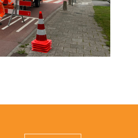
0227-745700
info@
verkeercentralenederland.nl