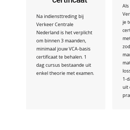
Al
Ver
Na indiensttreding bij
je 
Verkeer Centrale
cer
Nederland is het verplicht
met
om binnen 3 maanden,
zod
minimaal jouw VCA-basis
man
certificaat te behalen. 1
mat
dag cursus bestaande uit
los
enkel theorie met examen.
1-d
uit
pra