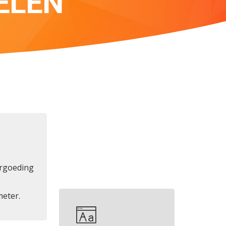
ELEN
rgoeding
meter.