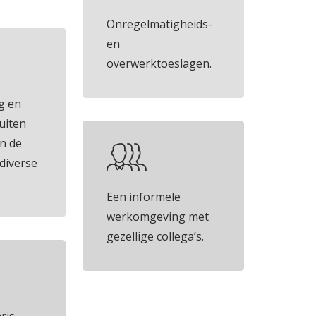
Onregelmatigheids-
en
overwerktoeslagen.
g en
buiten
n de
diverse
Een informele
werkomgeving met
gezellige collega’s.