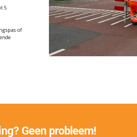
ot 5
ingspas of
lende
ding? Geen probleem!