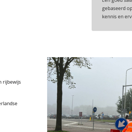
Een goed sala
gebaseerd op
kennis en erv
 rijbewijs
erlandse