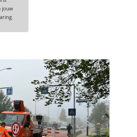
ris
 jouw
aring.