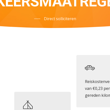
KEERSMAATREG
Direct solliciteren
Reiskostenve
van €0,23 per
gereden kilo