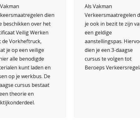
s Vakman
Als Vakman
keersmaatregelen dien
Verkeersmaatregelen d
te beschikken over het
je ook in bezit te zijn v
tificaat Veilig Werken
een geldige
 de Vorkheftruck,
aanstellingspas. Hiervo
at je op een veilige
dien je een 3-daagse
ier alle benodigde
cursus te volgen tot
erialen kunt laden en
Beroeps Verkeersregel
sen op je werkbus. De
aagse cursus bestaat
 een theorie en
ktijkonderdeel.