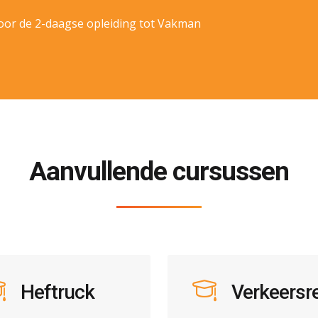
voor de 2-daagse opleiding tot Vakman
Aanvullende cursussen
Heftruck
Verkeersr