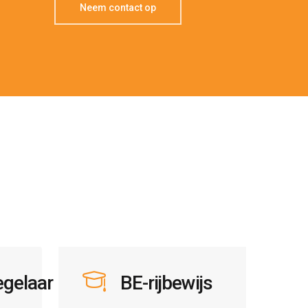
Neem contact op
egelaar
BE-rijbewijs