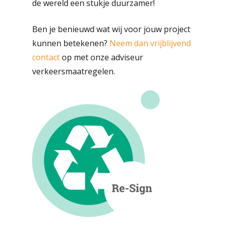
de wereld een stukje duurzamer!
Projecten
Advies En Verkeerspla
Ben je benieuwd wat wij voor jouw project
Verkeersplan
Verkeersregelaars
Nieuws
kunnen betekenen?
Neem dan vrijblijvend
Evenementen
Verkeersmaatregelen
contact
op met onze adviseur
Over Ons
verkeersmaatregelen.
Parkeerbeheer
Permanente Bebord
Werken Bij
Certificaten
Tijdelijke Bebording
Contact
HR Medewerker
Verkeersregelinstall
Medewerker
Offerte
Mobiele
Verkeersmaatregelen
Verkeersoplossing
Projectleider
Bebording
0227-745700
Tekenaar Bebordingsp
Wegafzetting
info@
Verkeersregelaar
verkeercentralenederland
Huur Een Botsabsor
Vakman Verkeersmaat