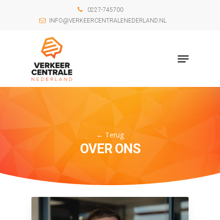
0227-745700
INFO@VERKEERCENTRALENEDERLAND.NL
←
Terug
OVER ONS